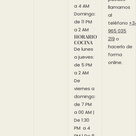
a 4 AM
llamarnos
Domingo:
al
de 11 PM
teléfono
+3
a 2 AM
965 035
HORARIO
219
o
COCINA
hacerlo de
De lunes
forma
a jueves:
online.
de 5 PM
a 2 AM
De
viernes a
domingo:
de 7 PM
a 00 AM |
De 1:30
PM a 4
PM | De 8