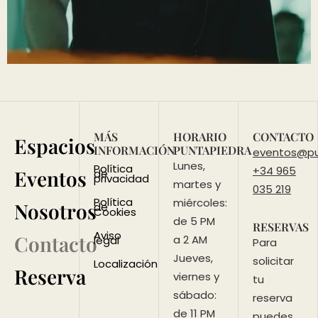
MÁS
HORARIO
CONTACTO
Espacios
INFORMACIÓN
PUNTAPIEDRA
eventos@pu
Lunes,
Política
+34 965
Eventos
de
privacidad
martes y
035 219
Política
miércoles:
Nosotros
de
Cookies
de 5 PM
RESERVAS
Aviso
Contacto
a 2 AM
legal
Para
Jueves,
solicitar
Localización
Reserva
viernes y
tu
sábado:
reserva
de 11 PM
puedes