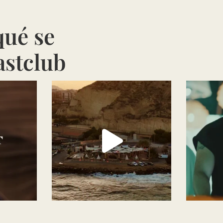
qué se
astclub